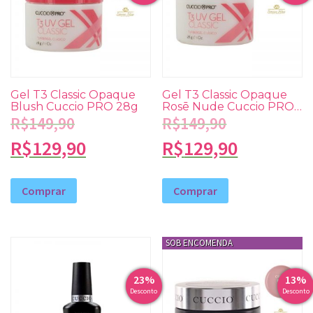
Gel T3 Classic Opaque
Gel T3 Classic Opaque
Blush Cuccio PRO 28g
Rosē Nude Cuccio PRO
28g
R$
149,90
R$
149,90
R$
129,90
R$
129,90
Comprar
Comprar
23%
13%
Desconto
Desconto