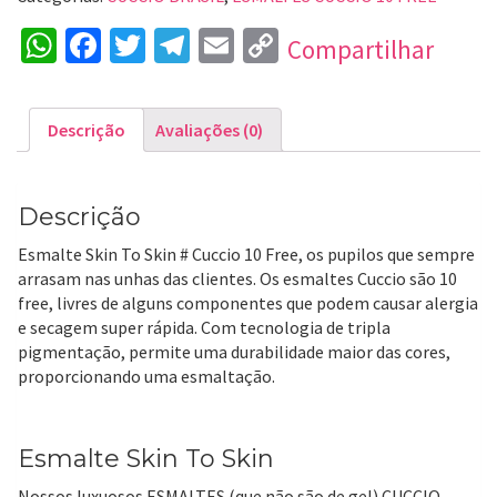
WhatsApp
Facebook
Twitter
Telegram
Email
Copy
Compartilhar
Link
Descrição
Avaliações (0)
Descrição
Esmalte Skin To Skin # Cuccio 10 Free, os pupilos que sempre
arrasam nas unhas das clientes. Os esmaltes Cuccio são 10
free, livres de alguns componentes que podem causar alergia
e secagem super rápida. Com tecnologia de tripla
pigmentação, permite uma durabilidade maior das cores,
proporcionando uma esmaltação.
Esmalte Skin To Skin
Nossos luxuosos ESMALTES (que não são de gel) CUCCIO