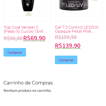
Top Coat Veneer 5
Gel T3 Control LED/UV
(Passo 5) Cuccio 13ml
Opaque Petal Pink
Cuccio 28g
R$
69,90
R$
159,90
R$
90,00
R$
139,90
Comprar
Comprar
Carrinho de Compras
Nenhum produto no carrinho.