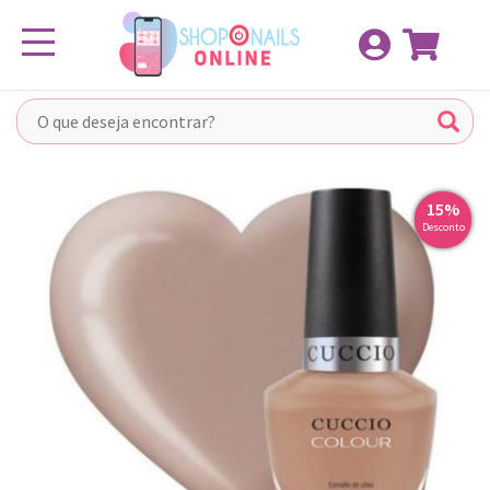
Pular
Toggle navigation
para
o
conteúdo
15%
Desconto