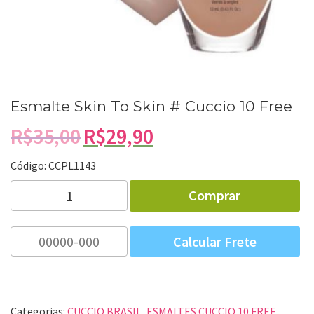
Esmalte Skin To Skin # Cuccio 10 Free
R$
35,00
R$
29,90
Código: CCPL
1143
Esmalte
Comprar
Skin
To
Skin
#
Cuccio
10
Free
quantidade
Categorias:
CUCCIO BRASIL
,
ESMALTES CUCCIO 10 FREE