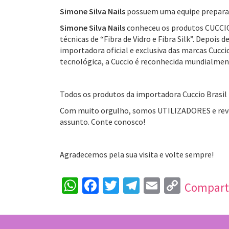
Simone Silva Nails
possuem uma equipe preparada
Simone Silva Nails
conheceu os produtos CUCCIO 
técnicas de “Fibra de Vidro e Fibra Silk”. Depoi
importadora oficial e exclusiva das marcas Cucci
tecnológica, a Cuccio é reconhecida mundialmen
Todos os produtos da importadora Cuccio Brasil p
Com muito orgulho, somos UTILIZADORES e reven
assunto. Conte conosco!
Agradecemos pela sua visita e volte sempre!
Wh
Fac
Tw
Tel
Em
Co
Compart
ats
eb
itt
egr
ail
py
Ap
oo
er
am
Lin