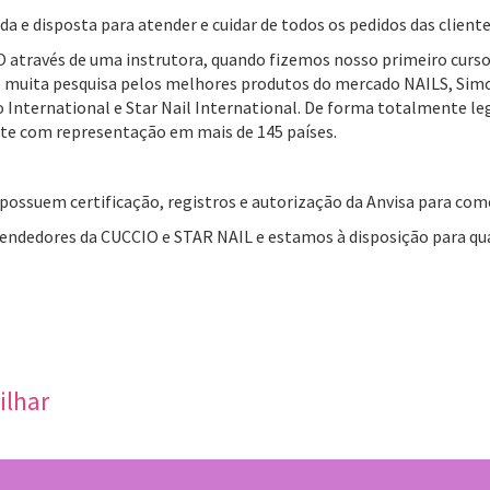
 e disposta para atender e cuidar de todos os pedidos das client
através de uma instrutora, quando fizemos nosso primeiro curso
s de muita pesquisa pelos melhores produtos do mercado NAILS, Simo
o International e Star Nail International. De forma totalmente le
te com representação em mais de 145 países.
ossuem certificação, registros e autorização da Anvisa para comer
dedores da CUCCIO e STAR NAIL e estamos à disposição para quai
ilhar