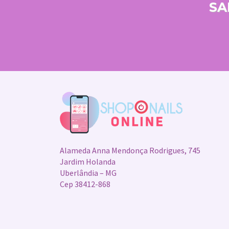
p
k
k
SA
Alameda Anna Mendonça Rodrigues, 745
Jardim Holanda
Uberlândia – MG
Cep 38412-868