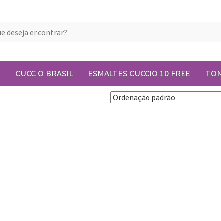
S
CUCCIO BRASIL
ESMALTES CUCCIO 10 FREE
TON