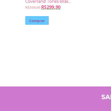
Coverland Tones Brasil
100g
R$
299,90
R$
320,00
Comprar
SA