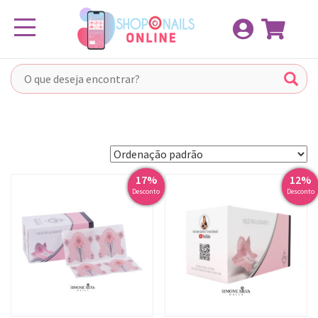
Pular
Toggle navigation
para
o
conteúdo
17%
12%
Desconto
Desconto