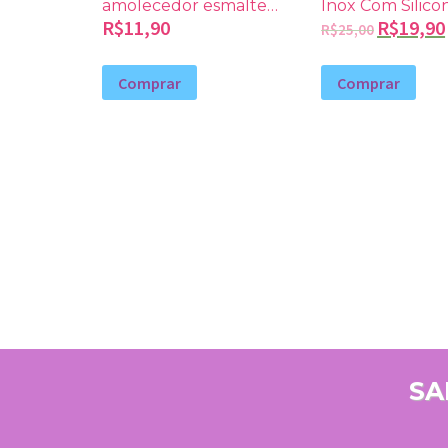
amolecedor esmalte
Inox Com Silico
Repos 60ml
Manicure
R$
11,90
R$
19,90
R$
25,00
Comprar
Comprar
SA