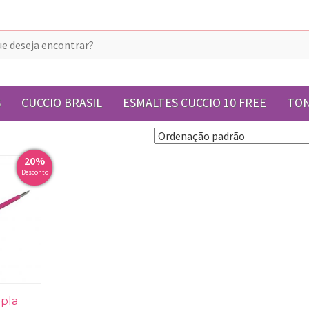
S
CUCCIO BRASIL
ESMALTES CUCCIO 10 FREE
TON
20%
Desconto
upla