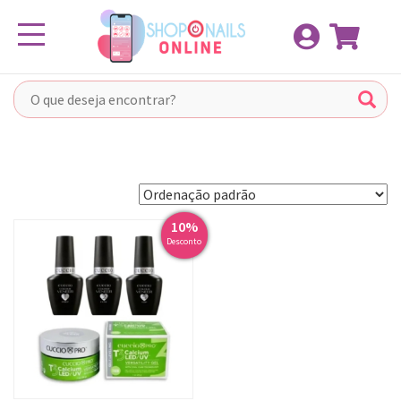
Pular
Toggle navigation
para
o
conteúdo
10%
Desconto