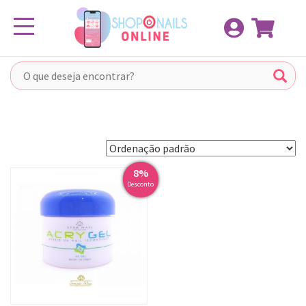
Pular
Toggle navigation
para
o
conteúdo
8%
Desconto