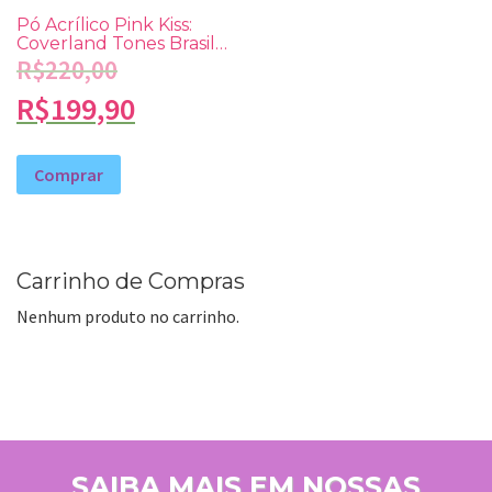
Pó Acrílico Pink Kiss:
Coverland Tones Brasil
43g
R$
220,00
R$
199,90
Comprar
Carrinho de Compras
Nenhum produto no carrinho.
SAIBA MAIS EM NOSSAS