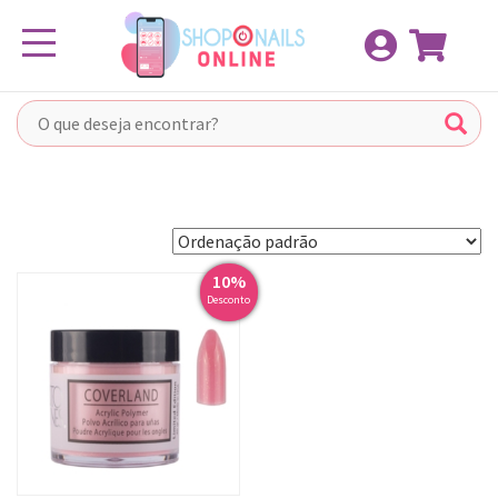
Pular
Toggle navigation
para
o
conteúdo
10%
Desconto